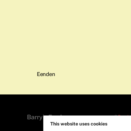
Eenden
Barry's Fun house
©
Barry's
This website uses cookies