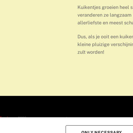
Kuikentjes groeien heel s
veranderen ze langzaam in
allerliefste en meest sch
Dus, als je ooit een kuike
kleine pluizige verschijnin
zult worden!
Back
 Fun house
2026
Powered by
Druk en web Heuvelland
Webdesign-Serverlice
To
ONLY NECESSARY
Top